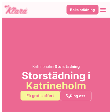
Boka städning
Våra tj
Här fin
Katrineholm
›
Storstädning
Storstädning i
Katrineholm
Få gratis offert
Ring oss