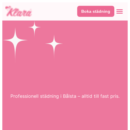
Boka städning
Våra tj
Här fin
Professionell städning i Bålsta – alltid till fast pris.