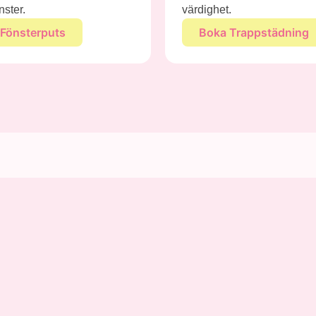
nster.
värdighet.
Fönsterputs
Boka Trappstädning