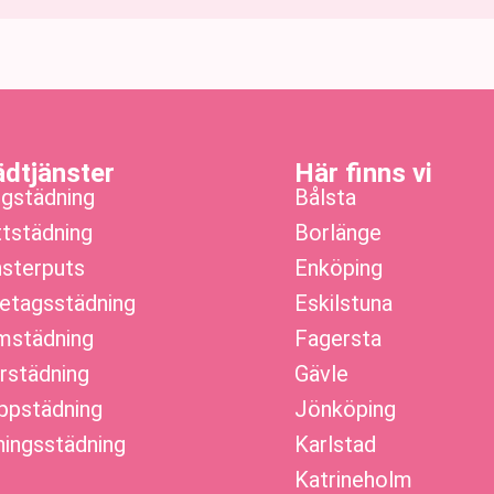
ädtjänster
Här finns vi
gstädning
Bålsta
ttstädning
Borlänge
sterputs
Enköping
etagsstädning
Eskilstuna
städning
Fagersta
rstädning
Gävle
ppstädning
Jönköping
ningsstädning
Karlstad
Katrineholm