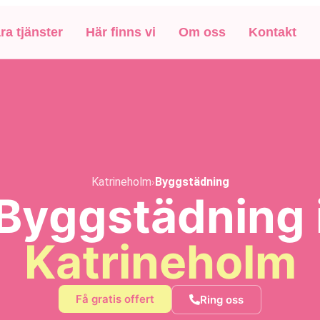
ra tjänster
Här finns vi
Om oss
Kontakt
Katrineholm
›
Byggstädning
Byggstädning 
Katrineholm
Få gratis offert
Ring oss