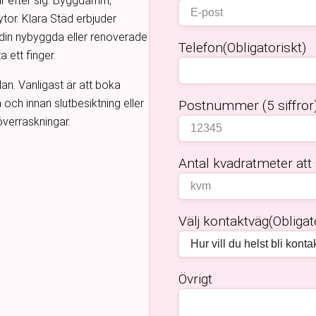
pår efter sig. Byggdamm,
ytor. Klara Städ erbjuder
 din nybyggda eller renoverade
Telefon
(Obligatoriskt)
a ett finger.
lan. Vanligast är att boka
 och innan slutbesiktning eller
Postnummer (5 siffror
a överraskningar.
Antal kvadratmeter att
Välj kontaktväg
(Obligat
Övrigt