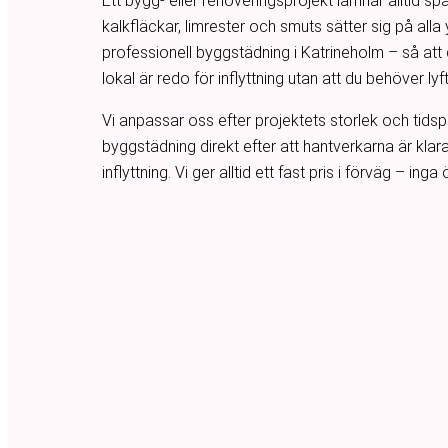
Ett bygg- eller renoveringsprojekt lämnar alltid s
kalkfläckar, limrester och smuts sätter sig på alla 
professionell byggstädning i Katrineholm – så att
lokal är redo för inflyttning utan att du behöver lyft
Vi anpassar oss efter projektets storlek och tidsp
byggstädning direkt efter att hantverkarna är klara
inflyttning. Vi ger alltid ett fast pris i förväg – ing