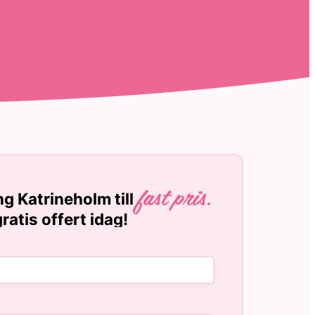
g Katrineholm till
fast pris.
ratis offert idag!