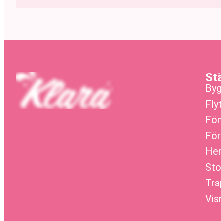
St
Byg
Fly
Fön
För
Hem
Sto
Tra
Vis