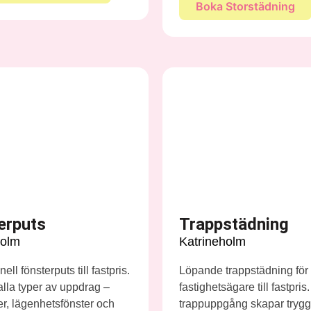
Boka Storstädning
erputs
Trappstädning
holm
Katrineholm
ell fönsterputs till fastpris.
Löpande trappstädning fö
 alla typer av uppdrag –
fastighetsägare till fastpris
ter, lägenhetsfönster och
trappuppgång skapar trygg