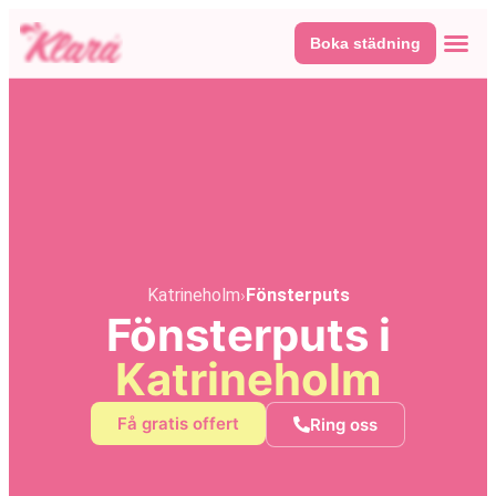
Boka städning
Våra tj
Här fin
Katrineholm
›
Fönsterputs
Fönsterputs i
Katrineholm
Få gratis offert
Ring oss