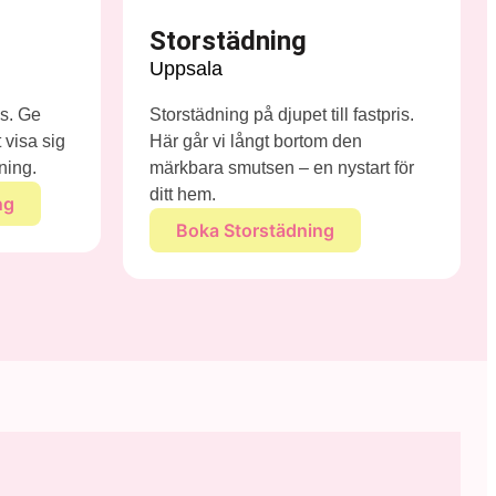
Storstädning
Uppsala
is. Ge
Storstädning på djupet till fastpris.
 visa sig
Här går vi långt bortom den
sning.
märkbara smutsen – en nystart för
ditt hem.
ng
Boka Storstädning