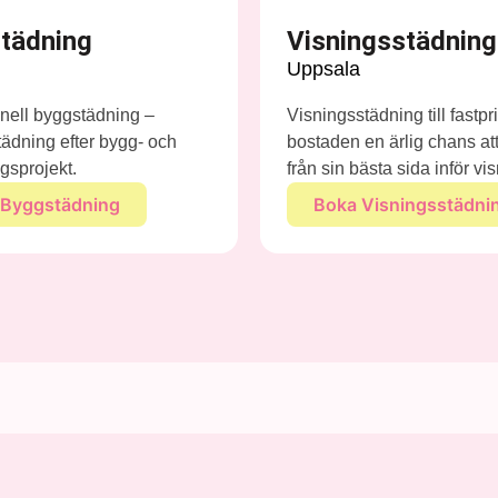
tädning
Visningsstädning
Uppsala
nell byggstädning –
Visningsstädning till fastpr
städning efter bygg- och
bostaden en ärlig chans att
gsprojekt.
från sin bästa sida inför vi
 Byggstädning
Boka Visningsstädni