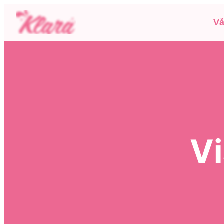
Vå
Vi