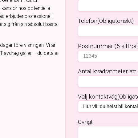
cket enorm roll. En
känslor hos potentiella
äd erbjuder professionell
Telefon
(Obligatoriskt)
r sig från sin absolut bästa
agar före visningen. Vi är
Postnummer (5 siffror
UT-avdrag gäller – du betalar
Antal kvadratmeter att
Välj kontaktväg
(Obligat
Övrigt