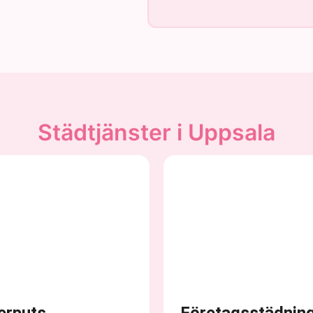
Städtjänster i Uppsala
erputs
Företagsstädnin