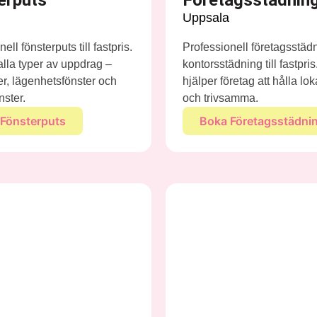
Uppsala
ell fönsterputs till fastpris.
Professionell företagsstäd
 alla typer av uppdrag –
kontorsstädning till fastpris
ter, lägenhetsfönster och
hjälper företag att hålla lo
nster.
och trivsamma.
Fönsterputs
Boka Företagsstädni