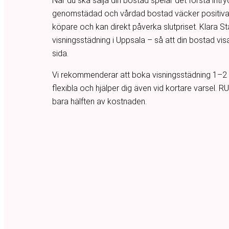
När du ska sälja din bostad spelar det första intry
genomstädad och vårdad bostad väcker positiva 
köpare och kan direkt påverka slutpriset. Klara St
visningsstädning i Uppsala – så att din bostad visa
sida.
Vi rekommenderar att boka visningsstädning 1–2 d
flexibla och hjälper dig även vid kortare varsel. R
bara hälften av kostnaden.