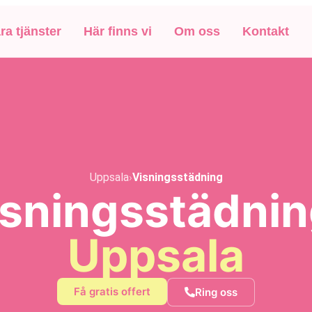
ra tjänster
Här finns vi
Om oss
Kontakt
Uppsala
›
Visningsstädning
sningsstädnin
Uppsala
Få gratis offert
Ring oss