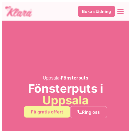
Boka städning
Våra tj
Här fin
Uppsala
›
Fönsterputs
Fönsterputs i
Uppsala
Få gratis offert
Ring oss