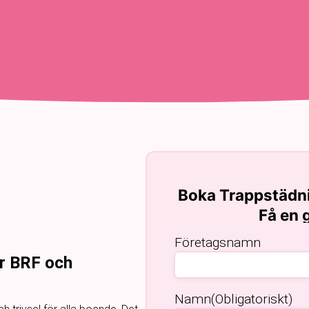
Boka Trappstädni
Få en g
Företagsnamn
ör BRF och
Namn
(Obligatoriskt)