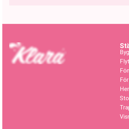
St
Byg
Fly
Fön
För
Hem
Sto
Tra
Vis