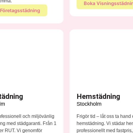
samma.
Boka Visningsstädni
Företagsstädning
tädning
Hemstädning
lm
Stockholm
ofessionell och miljövänlig
Frigör tid – låt oss ta hand
ning med städgaranti. Från 1
hemstädning. Vi städar h
ter RUT. Vi genomför
professionellt med fastpris,