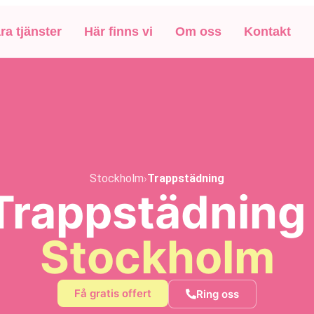
ra tjänster
Här finns vi
Om oss
Kontakt
Stockholm
›
Trappstädning
Trappstädning 
Stockholm
Få gratis offert
Ring oss