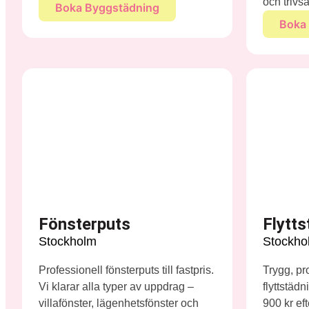
och triv
Boka Byggstädning
Boka 
Fönsterputs
Flytts
Stockholm
Stockho
Professionell fönsterputs till fastpris.
Trygg, pr
Vi klarar alla typer av uppdrag –
flyttstäd
villafönster, lägenhetsfönster och
900 kr ef