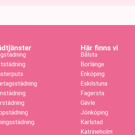
ädtjänster
Här finns vi
gstädning
Bålsta
ttstädning
Borlänge
sterputs
Enköping
etagsstädning
Eskilstuna
städning
Fagersta
rstädning
Gävle
ppstädning
Jönköping
ningsstädning
Karlstad
Katrineholm