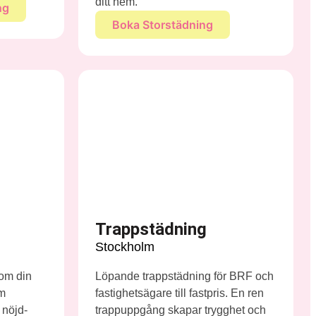
ditt hem.
ng
Boka Storstädning
Trappstädning
Stockholm
 om din
Löpande trappstädning för BRF och
em
fastighetsägare till fastpris. En ren
 nöjd-
trappuppgång skapar trygghet och