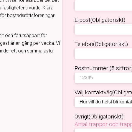
h trivsel för alla boende. Det
a fastighetens värde. Klara
för bostadsrättsföreningar
E-post
(Obligatoriskt)
lt och förutsägbart för
igast är en gång per vecka. Vi
Telefon
(Obligatoriskt)
under ett och samma avtal.
Postnummer (5 siffror
Välj kontaktväg
(Obligat
Övrigt
(Obligatoriskt)
Antal trappor och tra