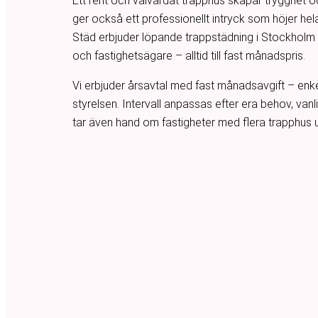
Ett rent och välvårdat trapphus skapar trygghet oc
ger också ett professionellt intryck som höjer hel
Städ erbjuder löpande trappstädning i Stockholm 
och fastighetsägare – alltid till fast månadspris.
Vi erbjuder årsavtal med fast månadsavgift – enke
styrelsen. Intervall anpassas efter era behov, vanl
tar även hand om fastigheter med flera trapphus 