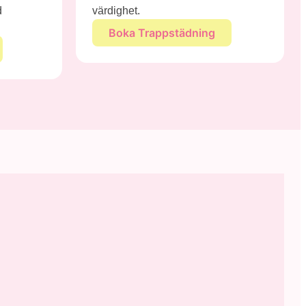
d
värdighet.
Boka Trappstädning