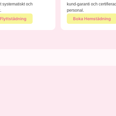
 systematiskt och
kund-garanti och certifiera
.
personal.
Flyttstädning
Boka Hemstädning