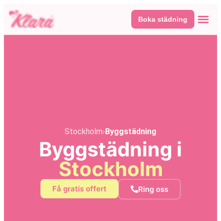
Boka städning
Våra tj
Här fin
Stockholm
›
Byggstädning
Byggstädning i
Stockholm
Få gratis offert
Ring oss