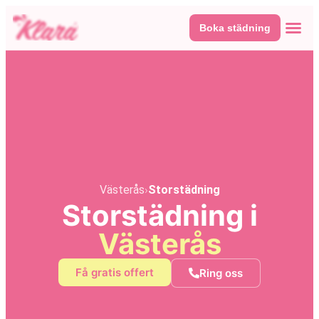
Boka städning
Våra tj
Här fin
Västerås
›
Storstädning
Storstädning i
Västerås
Få gratis offert
Ring oss