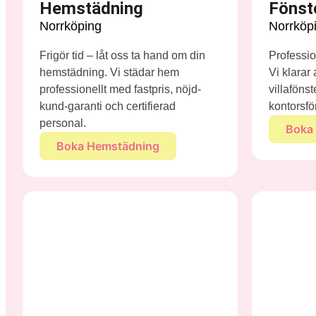
Hemstädning
Fönst
Norrköping
Norrköp
Frigör tid – låt oss ta hand om din
Profession
hemstädning. Vi städar hem
Vi klarar
professionellt med fastpris, nöjd-
villaföns
kund-garanti och certifierad
kontorsfö
personal.
Boka 
Boka Hemstädning