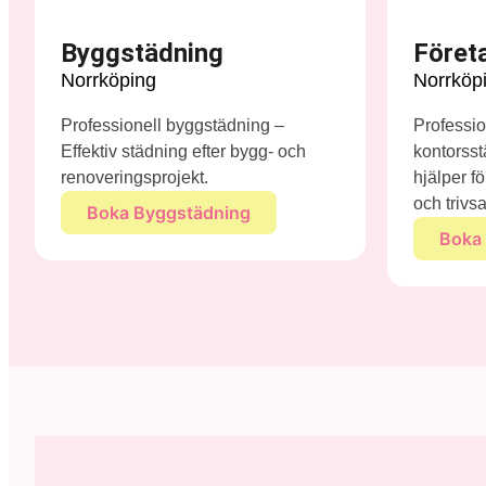
Byggstädning
Föret
Norrköping
Norrköp
Professionell byggstädning –
Professio
Effektiv städning efter bygg- och
kontorsstä
renoveringsprojekt.
hjälper fö
och triv
Boka Byggstädning
Boka 