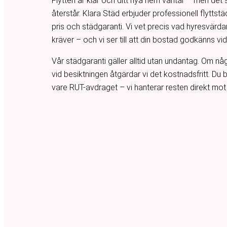
Flytten är klar och ditt nya hem väntar – men det s
återstår. Klara Städ erbjuder professionell flyttst
pris och städgaranti. Vi vet precis vad hyresvärd
kräver – och vi ser till att din bostad godkänns vi
Vår städgaranti gäller alltid utan undantag. Om 
vid besiktningen åtgärdar vi det kostnadsfritt. Du 
vare RUT-avdraget – vi hanterar resten direkt mot