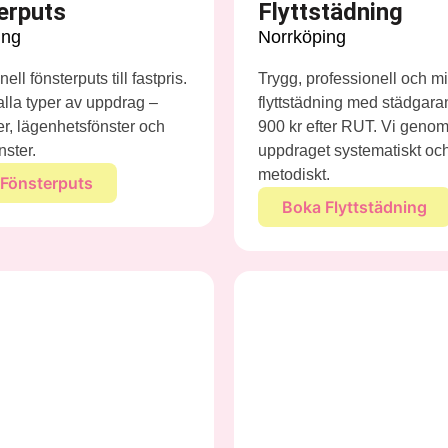
erputs
Flyttstädning
ing
Norrköping
ell fönsterputs till fastpris.
Trygg, professionell och mi
 alla typer av uppdrag –
flyttstädning med städgaran
ter, lägenhetsfönster och
900 kr efter RUT. Vi genom
nster.
uppdraget systematiskt oc
metodiskt.
Fönsterputs
Boka Flyttstädning