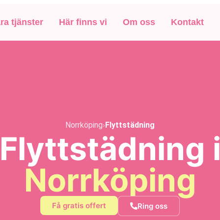
ra tjänster
Här finns vi
Om oss
Kontakt
Norrköping
›
Flyttstädning
Flyttstädning 
Norrköping
Få gratis offert
Ring oss