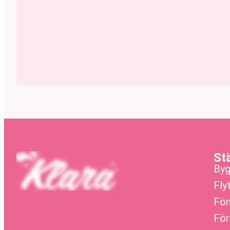
St
Byg
Fly
Fön
För