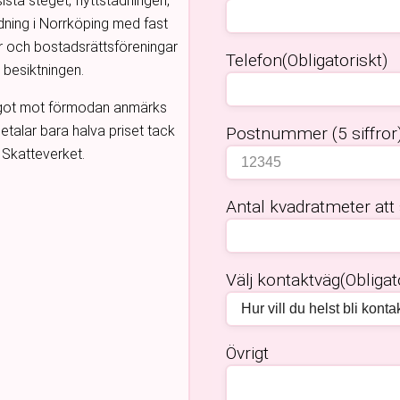
ista steget, flyttstädningen,
ädning i Norrköping med fast
ar och bostadsrättsföreningar
Telefon
(Obligatoriskt)
d besiktningen.
något mot förmodan anmärks
betalar bara halva priset tack
Postnummer (5 siffror
 Skatteverket.
Antal kvadratmeter att
Välj kontaktväg
(Obligat
Övrigt