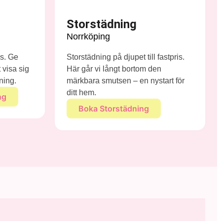
Storstädning
Norrköping
is. Ge
Storstädning på djupet till fastpris.
 visa sig
Här går vi långt bortom den
sning.
märkbara smutsen – en nystart för
ditt hem.
ng
Boka Storstädning