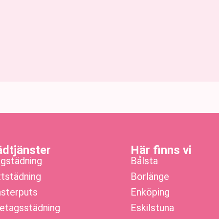
ädtjänster
Här finns vi
gstädning
Bålsta
ttstädning
Borlänge
sterputs
Enköping
etagsstädning
Eskilstuna