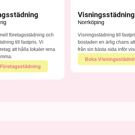
agsstädning
Visningsstädning
ing
Norrköping
nell företagsstädning och
Visningsstädning till fastpr
dning till fastpris. Vi
bostaden en ärlig chans att
retag att hålla lokaler rena
från sin bästa sida inför vi
samma.
Boka Visningsstädni
Företagsstädning