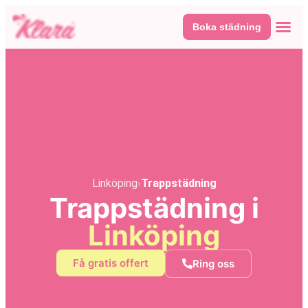
Boka städning
Våra tj
Här fin
Linköping
›
Trappstädning
Trappstädning i
Linköping
Få gratis offert
Ring oss