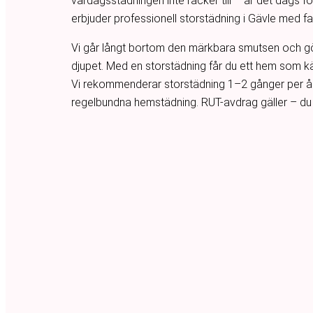
vardagsstädningen inte räcker till – är det dags fö
erbjuder professionell storstädning i Gävle med fa
Vi går långt bortom den märkbara smutsen och gö
djupet. Med en storstädning får du ett hem som känn
Vi rekommenderar storstädning 1–2 gånger per år
regelbundna hemstädning. RUT-avdrag gäller – du b