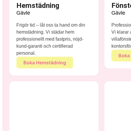
Hemstädning
Fönst
Gävle
Gävle
Frigör tid – låt oss ta hand om din
Profession
hemstädning. Vi städar hem
Vi klarar
professionellt med fastpris, nöjd-
villaföns
kund-garanti och certifierad
kontorsfö
personal.
Boka 
Boka Hemstädning