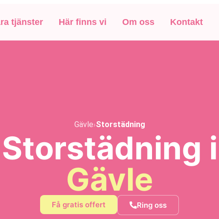
ra tjänster
Här finns vi
Om oss
Kontakt
Gävle
›
Storstädning
Storstädning i
Gävle
Få gratis offert
Ring oss