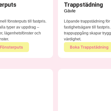
erputs
Trappstädning
Gävle
ell fönsterputs till fastpris.
Löpande trappstädning fö
 alla typer av uppdrag –
fastighetsägare till fastpris
ter, lägenhetsfönster och
trappuppgång skapar trygg
nster.
värdighet.
Fönsterputs
Boka Trappstädning