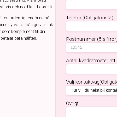
r storstädning. Klara Städ
st pris och nöjd-kund-garanti.
Telefon
(Obligatoriskt)
r en ordentlig rengöring på
s nytvättat från golv till tak.
 som komplement till din
etalar bara hälften.
Postnummer (5 siffror
Antal kvadratmeter att
Välj kontaktväg
(Obligat
Övrigt