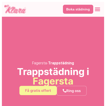
Boka städning
Våra tj
Här fin
Fagersta
›
Trappstädning
Trappstädning i
Fagersta
Få gratis offert
Ring oss