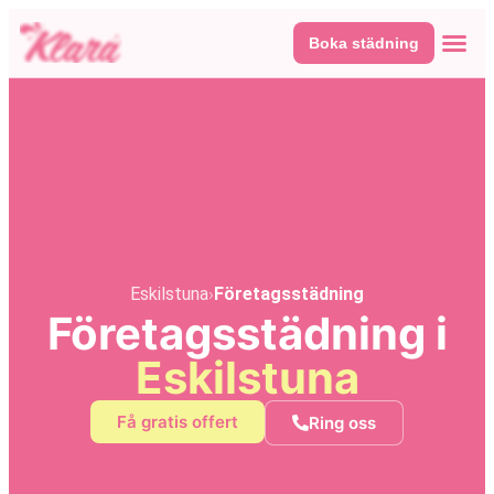
Boka städning
Våra tj
Här fin
Eskilstuna
›
Företagsstädning
Företagsstädning i
Eskilstuna
Få gratis offert
Ring oss