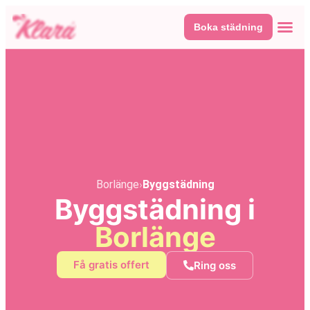
Boka städning
Våra tj
Här fin
Borlänge
›
Byggstädning
Byggstädning i
Borlänge
Få gratis offert
Ring oss