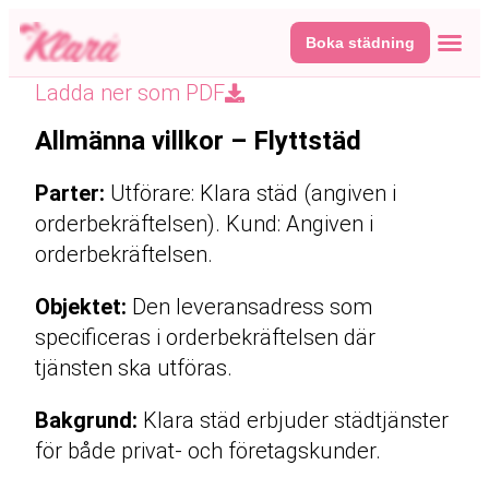
Boka städning
Våra tj
Här fin
Ladda ner som PDF
Allmänna villkor – Flyttstäd
Parter:
Utförare: Klara städ (angiven i
orderbekräftelsen). Kund: Angiven i
orderbekräftelsen.
Objektet:
Den leveransadress som
specificeras i orderbekräftelsen där
tjänsten ska utföras.
Bakgrund:
Klara städ erbjuder städtjänster
för både privat- och företagskunder.